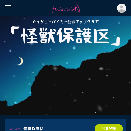
ロ
怪獣保護区
会員登録