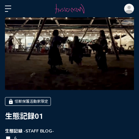
ロ
怪獣保護活動家限定
生態記録01
生態記録 -STAFF BLOG-
6